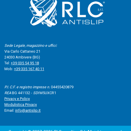
Sede Legale, magazzino e uffici:
Via Carlo Cattaneo 21
24030 Ambivere (BG)
Tel:
+39 035 54 95 18
Mob:
+39 335 167 40 11
P.I. C.F. e registro imprese n.
04455420879
REA
BG 441132 -
SDI
M5UXCR1
Privacy e Policy
Modulistica Privacy
Email:
info@antislip.it