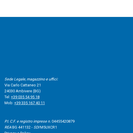
Sede Legale, magazzino e uffici:
Via Carlo Cattaneo 21
24030 Ambivere (BG)
Tel:
+39 035 54 95 18
Mob:
+39 335 167 40 11
P.I. C.F. e registro imprese n.
04455420879
REA
BG 441132 -
SDI
M5UXCR1