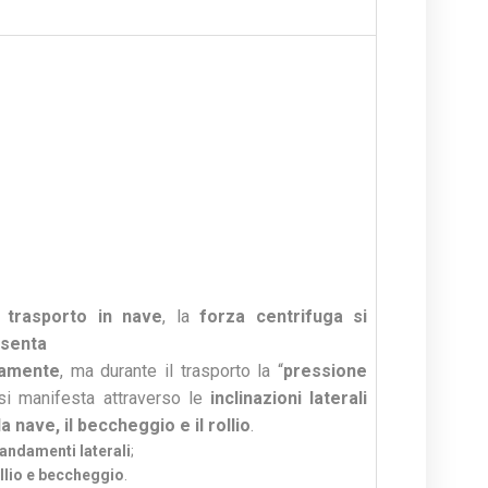
l
trasporto in nave
, la
forza centrifuga si
senta
ramente
, ma durante il trasporto la “
pressione
si manifesta attraverso le
inclinazioni laterali
la nave, il beccheggio e il rollio
.
andamenti laterali
;
llio e beccheggio
.