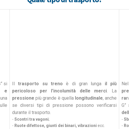
” si
Il
trasporto su treno
è di gran lunga
il più
Ne
e e
pericoloso per l’incolumità delle merci
. La
pre
 una
pressione
più grande è quella
longitudinale
, anche
ra
ulle
se diversi tipi di pressione possono verificarsi
G” 
durante il trasporto.
del
-
Scontri tra vagoni
;
-
Sb
-
Ruote difettose, giunti dei binari, vibrazioni
ecc.
-
Ro