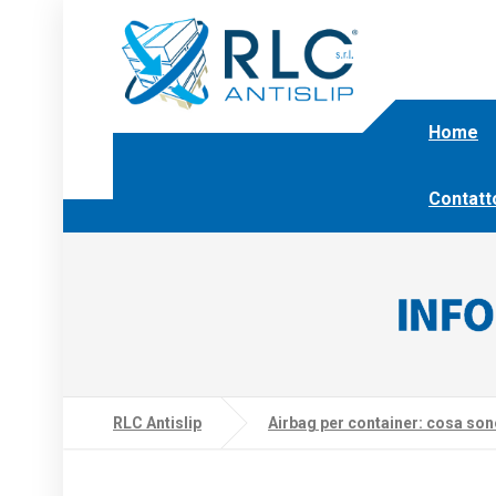
Home
Contatt
INFO
RLC Antislip
Airbag per container: cosa so