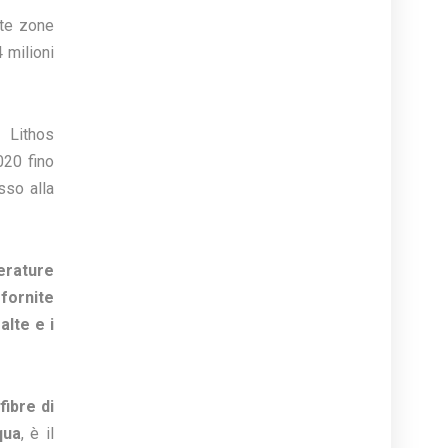
lte zone
4 milioni
, Lithos
020 fino
sso alla
erature
 fornite
lte e i
fibre di
qua
, è il