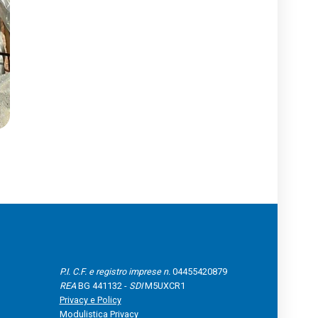
P.I. C.F. e registro imprese n.
04455420879
REA
BG 441132 -
SDI
M5UXCR1
Privacy e Policy
Modulistica Privacy