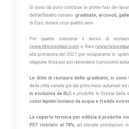
Si sono da poco concluse le prime fasi dei lavor
dell’anfiteatro romano:
gradinate, arcovoli, gall
di Euro, durerà circa quattro anni.
Per quanto concerne il lavoro di restaur
(www.lithosrestauri.com
) e Rws (
www.rwsrestauro
alla primavera del 2021 per recuperarne lo splend
stagione lirica per poi riprendere il prossimo autu
Le ditte di restauro delle gradinate, si son
della città veneta già dai primi mesi autunnali e
in esclusiva da RLC
e prodotte in Svezia dalla
conci lapidei lontano da acqua e freddo estre
La coperta termica per edilizia è prodotta co
PET riciclato al 78%
, ad elevate prestazioni is