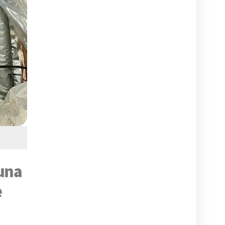
 una
e