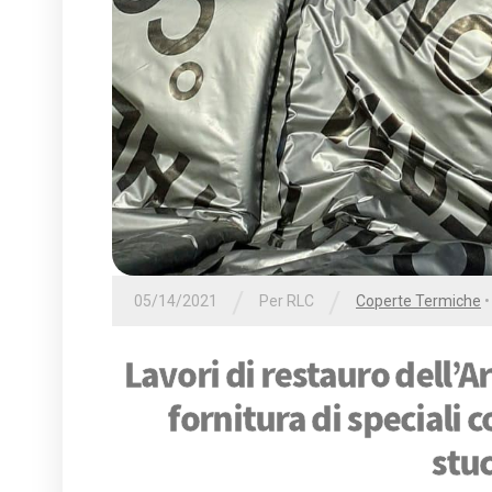
/
/
05/14/2021
Per
RLC
Coperte Termiche
Lavori di restauro dell’
fornitura di speciali 
stuc