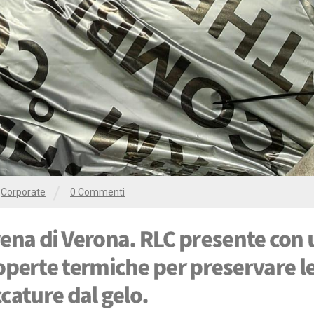
/
•
Corporate
0 Commenti
Arena di Verona. RLC presente con
coperte termiche per preservare l
cature dal gelo.