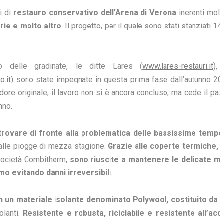
i di
restauro conservativo dell’Arena di Verona
inerenti mo
erie e molto altro
. Il progetto, per il quale sono stati stanziati 1
o delle gradinate, le ditte Lares (
www.lares-restauri.it
)
.it
) sono state impegnate in questa prima fase dall’autunno 2
ore originale, il lavoro non si è ancora concluso, ma cede il pa
nno.
o trovare di fronte alla problematica delle bassissime temp
d alle piogge di mezza stagione.
Grazie alle coperte termiche,
 società Combitherm,
sono riuscite a mantenere le delicate ma
mo evitando danni irreversibili
.
n un materiale isolante denominato Polywool, costituito da 
olanti.
Resistente e robusta, riciclabile e resistente all’ac