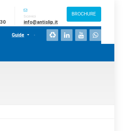
BROCHURE
Scrivici
:30
info@antislip.it
Guide