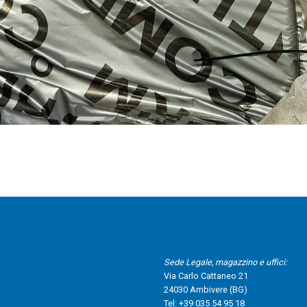
Sede Legale, magazzino e uffici:
Via Carlo Cattaneo 21
24030 Ambivere (BG)
Tel:
+39 035 54 95 18