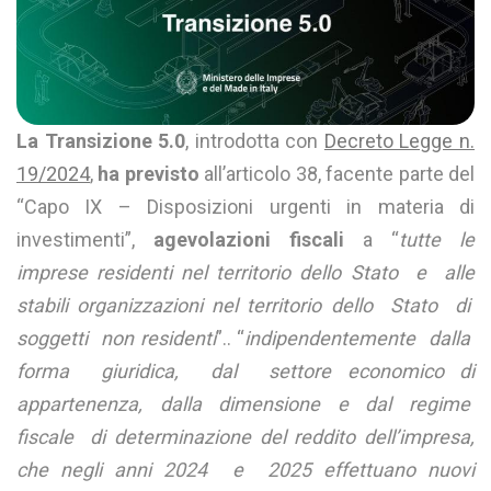
La Transizione 5.0
, introdotta con
Decreto Legge n.
19/2024
,
ha previsto
all’articolo 38, facente parte del
“Capo IX – Disposizioni urgenti in materia di
investimenti”,
agevolazioni fiscali
a “
tutte le
imprese residenti nel territorio dello Stato e alle
stabili organizzazioni nel territorio dello Stato di
soggetti non residenti
”.. “
indipendentemente dalla
forma giuridica, dal settore economico di
appartenenza, dalla dimensione e dal regime
fiscale di determinazione del reddito dell’impresa,
che negli anni 2024 e 2025 effettuano nuovi