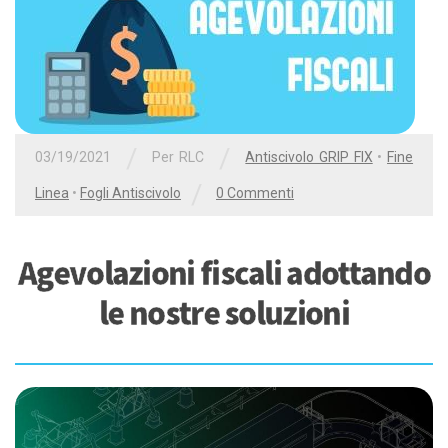
/
/
03/19/2021
Per
RLC
Antiscivolo GRIP FIX
•
Fine
/
Linea
•
Fogli Antiscivolo
0 Commenti
Agevolazioni fiscali adottando
le nostre soluzioni