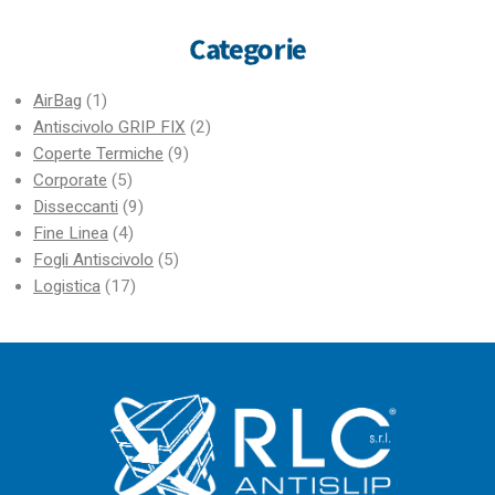
Categorie
AirBag
(1)
Antiscivolo GRIP FIX
(2)
Coperte Termiche
(9)
Corporate
(5)
Disseccanti
(9)
Fine Linea
(4)
Fogli Antiscivolo
(5)
Logistica
(17)