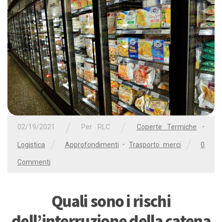
/
/
02/19/2021
Per
RLC
Coperte Termiche
•
/
/
Logistica
Approfondimenti
•
Trasporto merci
0
Commenti
Quali sono i rischi
dell’interruzione della catena