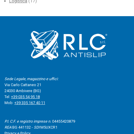
Logistica
(17)
Sede Legale, magazzino e uffici:
Via Carlo Cattaneo 21
24030 Ambivere (BG)
Tel:
+39 035 54 95 18
Mob:
+39 335 167 40 11
P.I. C.F. e registro imprese n.
04455420879
REA
BG 441132 -
SDI
M5UXCR1
Privacy e Policy